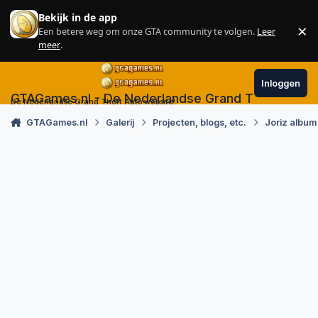
Skip to content
Bekijk in de app
×
Een betere weg om onze GTA community te volgen.
Leer
Sl
meer
.
Inloggen
GTAGames.nl - De Nederlandse Grand Theft Auto
De Nederlandse Grand Theft Auto website!
GTAGames.nl
Galerij
Projecten, blogs, etc.
Joriz album