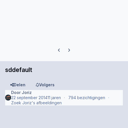
Previous carousel slide
Next carousel slide
sddefault
Delen
Volgers
Door
Joriz
22 september 2014
11 jaren
794 bezichtigingen
Zoek Joriz's afbeeldingen