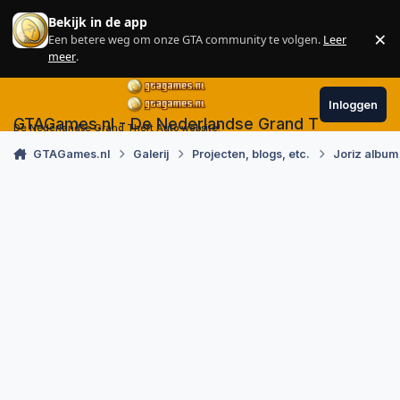
Skip to content
Bekijk in de app
×
Een betere weg om onze GTA community te volgen.
Leer
Sl
meer
.
Inloggen
GTAGames.nl - De Nederlandse Grand Theft Auto
De Nederlandse Grand Theft Auto website!
GTAGames.nl
Galerij
Projecten, blogs, etc.
Joriz album