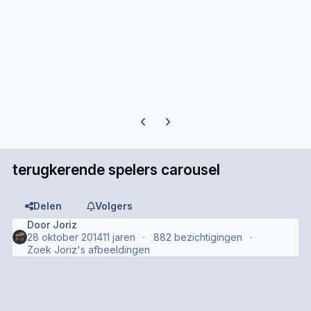
Previous carousel slide
Next carousel slide
terugkerende spelers carousel
Delen
Volgers
Door
Joriz
28 oktober 2014
11 jaren
882 bezichtigingen
Zoek Joriz's afbeeldingen