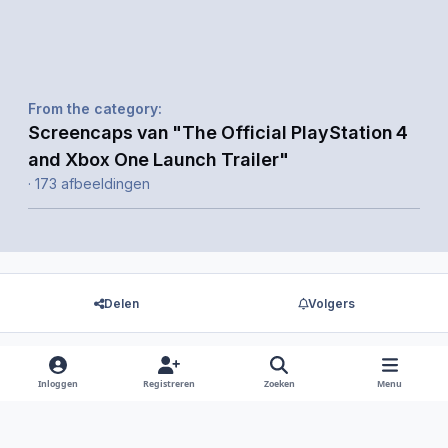
From the category:
Screencaps van "The Official PlayStation 4
and Xbox One Launch Trailer"
· 173 afbeeldingen
Delen
Volgers
Inloggen
Registreren
Zoeken
Menu
Er zijn geen reacties om weer te geven.