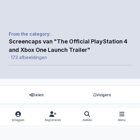
From the category:
Screencaps van "The Official PlayStation 4
and Xbox One Launch Trailer"
· 173 afbeeldingen
Delen
Volgers
Inloggen
Registreren
Zoeken
Menu
Er zijn geen reacties om weer te geven.