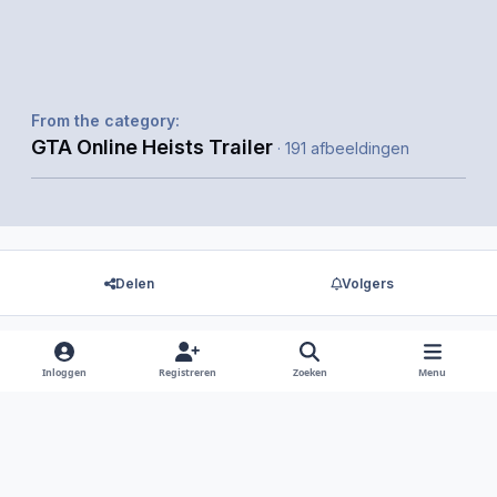
From the category:
GTA Online Heists Trailer
· 191 afbeeldingen
Delen
Volgers
Inloggen
Registreren
Zoeken
Menu
Er zijn geen reacties om weer te geven.