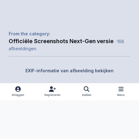
From the category:
Officiële Screenshots Next-Gen versie
· 168
afbeeldingen
EXIF-informatie van afbeelding bekijken
Inloggen
Registreren
Zoeken
Menu
Delen
Volgers
Light Mode
Dark Mode
System Preference
f
i
x
y
d