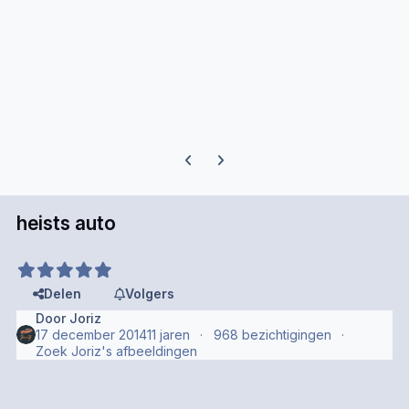
Previous carousel slide
Next carousel slide
heists auto
Delen
Volgers
Door
Joriz
17 december 2014
11 jaren
968 bezichtigingen
Zoek Joriz's afbeeldingen