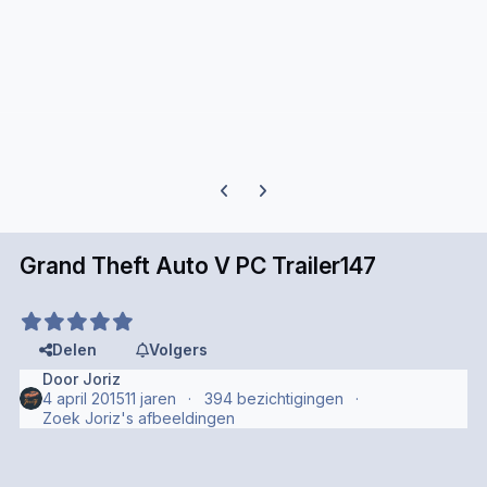
Previous carousel slide
Next carousel slide
Grand Theft Auto V PC Trailer147
Delen
Volgers
Door
Joriz
4 april 2015
11 jaren
394 bezichtigingen
Zoek Joriz's afbeeldingen