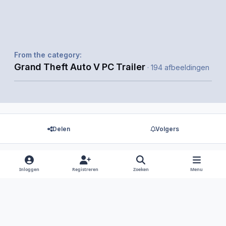
From the category:
Grand Theft Auto V PC Trailer
· 194 afbeeldingen
Delen
Volgers
Inloggen
Registreren
Zoeken
Menu
Er zijn geen reacties om weer te geven.