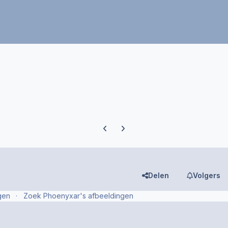
Previous carousel slide
Next carousel slide
Delen
Volgers
gen
Zoek Phoenyxar's afbeeldingen