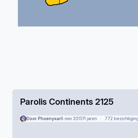
Parolis Continents 2125
Door
Phoenyxar
8 mei 2015
11 jaren
772 bezichtigin