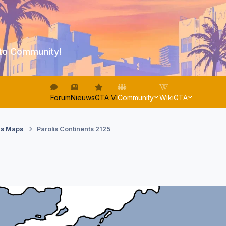
to Community!
Forum
Nieuws
GTA VI
Community
WikiGTA
's Maps
Parolis Continents 2125