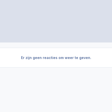
Er zijn geen reacties om weer te geven.
's Maps
Parolis Continents 2125