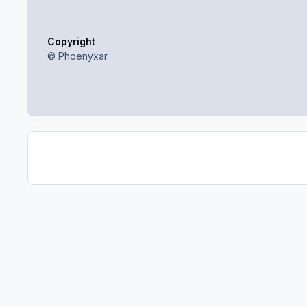
Copyright
© Phoenyxar
GTAGames.nl
Galerij
Projecten, blogs, etc.
Phoeny
Light Mode
Dark Mode
System Preference