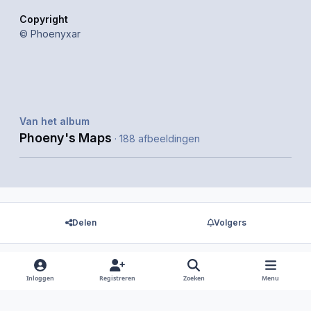
Copyright
© Phoenyxar
Van het album
Phoeny's Maps
· 188 afbeeldingen
Delen
Volgers
Inloggen
Registreren
Zoeken
Menu
Er zijn geen reacties om weer te geven.