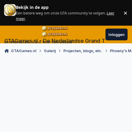
Skip to content
Bekijk in de app
×
Een betere weg om onze GTA community te volgen.
Leer
Sl
meer
.
Inloggen
GTAGames.nl - De Nederlandse Grand Theft Auto
De Nederlandse Grand Theft Auto website!
GTAGames.nl
Galerij
Projecten, blogs, etc.
Phoeny's M