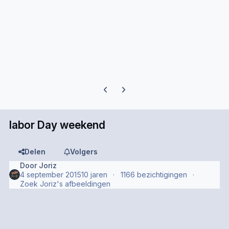
Previous carousel slide
Next carousel slide
labor Day weekend
Delen
Volgers
Door
Joriz
4 september 2015
10 jaren
1166 bezichtigingen
Zoek Joriz's afbeeldingen