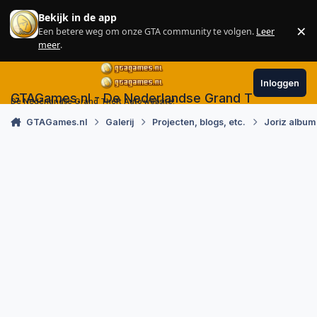
Skip to content
Bekijk in de app
×
Een betere weg om onze GTA community te volgen.
Leer
Sl
meer
.
Inloggen
GTAGames.nl - De Nederlandse Grand Theft Auto
De Nederlandse Grand Theft Auto website!
GTAGames.nl
Galerij
Projecten, blogs, etc.
Joriz album