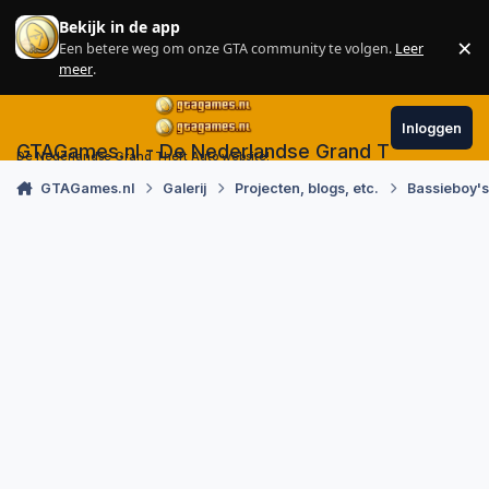
Skip to content
Bekijk in de app
×
Een betere weg om onze GTA community te volgen.
Leer
Sl
meer
.
Inloggen
GTAGames.nl - De Nederlandse Grand Theft Auto
De Nederlandse Grand Theft Auto website!
GTAGames.nl
Galerij
Projecten, blogs, etc.
Bassieboy'