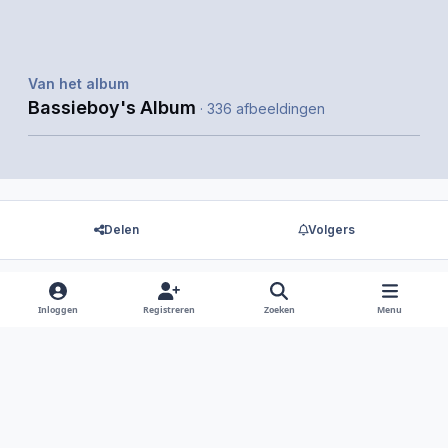
Van het album
Bassieboy's Album
· 336 afbeeldingen
Delen
Volgers
Inloggen
Registreren
Zoeken
Menu
Er zijn geen reacties om weer te geven.
Light Mode
Dark Mode
System Preference
f
i
x
y
d