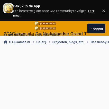
Skip to content
Bekijk in de app
×
Een betere weg om onze GTA community te volgen.
Leer
Sl
meer
.
Inloggen
GTAGames.nl - De Nederlandse Grand Theft Auto
De Nederlandse Grand Theft Auto website!
GTAGames.nl
Galerij
Projecten, blogs, etc.
Bassieboy'