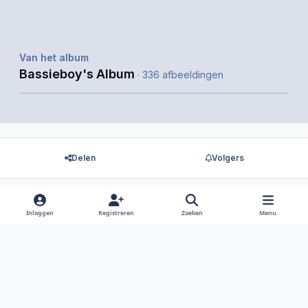
Van het album
Bassieboy's Album
· 336 afbeeldingen
Delen
Volgers
Inloggen
Registreren
Zoeken
Menu
Er zijn geen reacties om weer te geven.
Light Mode
Dark Mode
System Preference
f
i
x
y
d