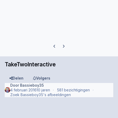
Previous carousel slide
Next carousel slide
TakeTwoInteractive
Delen
Volgers
Door
Bassieboy35
4 februari 2016
10 jaren
581 bezichtigingen
Zoek Bassieboy35's afbeeldingen