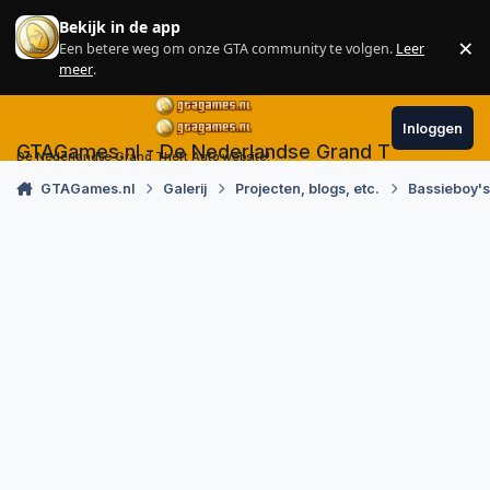
Skip to content
Bekijk in de app
×
Een betere weg om onze GTA community te volgen.
Leer
Sl
meer
.
Inloggen
GTAGames.nl - De Nederlandse Grand Theft Auto
De Nederlandse Grand Theft Auto website!
GTAGames.nl
Galerij
Projecten, blogs, etc.
Bassieboy'