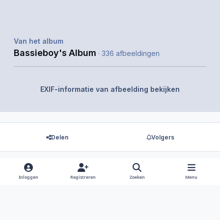
Van het album
Bassieboy's Album
· 336 afbeeldingen
EXIF-informatie van afbeelding bekijken
Delen
Volgers
Inloggen
Registreren
Zoeken
Menu
Er zijn geen reacties om weer te geven.