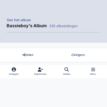
Van het album
Bassieboy's Album
· 336 afbeeldingen
Delen
Volgers
Inloggen
Registreren
Zoeken
Menu
Er zijn geen reacties om weer te geven.
Light Mode
Dark Mode
System Preference
f
i
x
y
d