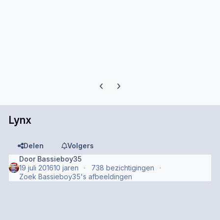
Previous carousel slide
Next carousel slide
Lynx
Delen
Volgers
Door
Bassieboy35
19 juli 2016
10 jaren
738 bezichtigingen
Zoek Bassieboy35's afbeeldingen