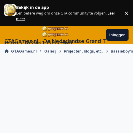
Skip to content
Bekijk in de app
×
Een betere weg om onze GTA community te volgen.
Leer
Sl
meer
.
Inloggen
GTAGames.nl - De Nederlandse Grand Theft Auto
De Nederlandse Grand Theft Auto website!
GTAGames.nl
Galerij
Projecten, blogs, etc.
Bassieboy'