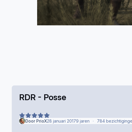
RDR - Posse
Door
PrioX
28 januari 2017
9 jaren
784 bezichtiging