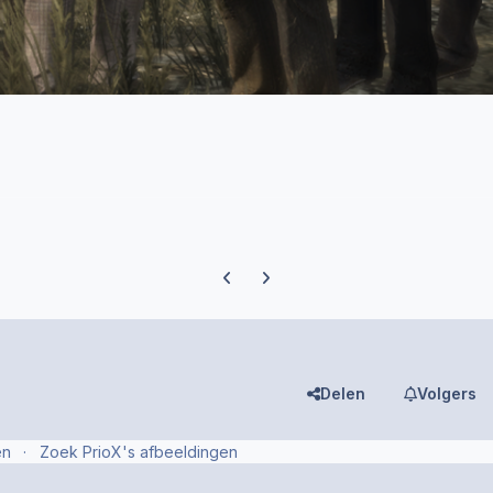
Previous carousel slide
Next carousel slide
Delen
Volgers
en
Zoek PrioX's afbeeldingen