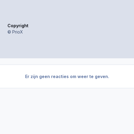
Copyright
© PrioX
Er zijn geen reacties om weer te geven.
RDR - Posse