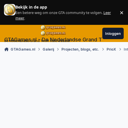
Skip to content
Bekijk in de app
×
Een betere weg om onze GTA community te volgen.
Leer
Sl
meer
.
Inloggen
GTAGames.nl - De Nederlandse Grand Theft Auto
De Nederlandse Grand Theft Auto website!
GTAGames.nl
Galerij
Projecten, blogs, etc.
PrioX
In