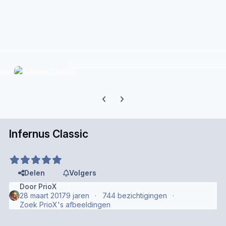
Previous carousel slide
Next carousel slide
Infernus Classic
Delen
Volgers
Door
PrioX
28 maart 2017
9 jaren
744 bezichtigingen
Zoek PrioX's afbeeldingen