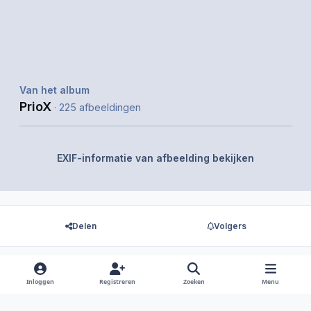
Van het album
PrioX
· 225 afbeeldingen
EXIF-informatie van afbeelding bekijken
Delen
Volgers
Inloggen
Registreren
Zoeken
Menu
Er zijn geen reacties om weer te geven.