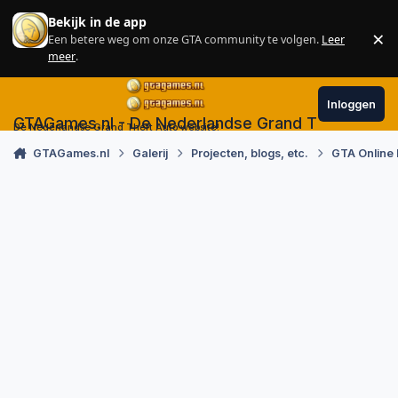
Skip to content
Bekijk in de app
×
Een betere weg om onze GTA community te volgen.
Leer
Sl
meer
.
Inloggen
GTAGames.nl - De Nederlandse Grand Theft Auto
De Nederlandse Grand Theft Auto website!
GTAGames.nl
Galerij
Projecten, blogs, etc.
GTA Online