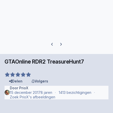
Previous carousel slide
Next carousel slide
GTAOnline RDR2 TreasureHunt7
Delen
Volgers
Door
PrioX
15 december 2017
8 jaren
1413 bezichtigingen
Zoek PrioX's afbeeldingen