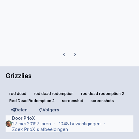
Previous carousel slide
Next carousel slide
Grizzlies
red dead
red dead redemption
red dead redemption 2
Red Dead Redemption 2
screenshot
screenshots
Delen
Volgers
Door
PrioX
27 mei 2019
7 jaren
1048 bezichtigingen
Zoek PrioX's afbeeldingen