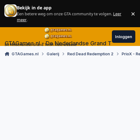
Skip to content
Bekijk in de app
×
Een betere weg om onze GTA community te volgen.
Leer
Sl
meer
.
Inloggen
GTAGames.nl - De Nederlandse Grand Theft Auto
De Nederlandse Grand Theft Auto website!
GTAGames.nl
Galerij
Red Dead Redemption 2
PrioX - 