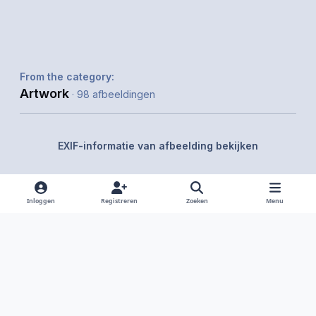
From the category:
Artwork
· 98 afbeeldingen
EXIF-informatie van afbeelding bekijken
Inloggen
Registreren
Zoeken
Menu
Delen
Volgers
Light Mode
Dark Mode
System Preference
f
i
x
y
d
a
n
o
i