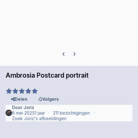
Previous carousel slide
Next carousel slide
Ambrosia Postcard portrait
Delen
Volgers
Door
Joriz
6 mei 2025
1 jaar
211 bezichtigingen
Zoek Joriz's afbeeldingen