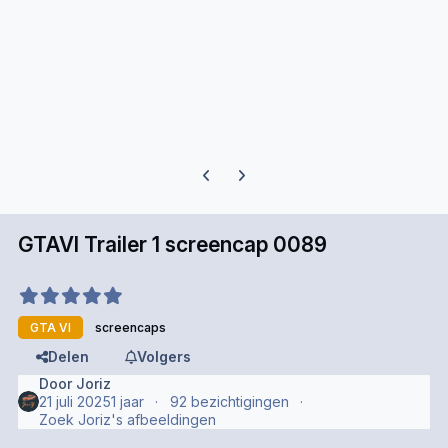
Previous carousel slide
Next carousel slide
GTAVI Trailer 1 screencap 0089
GTA VI
screencaps
Delen
Volgers
Door
Joriz
21 juli 2025
1 jaar
92 bezichtigingen
Zoek Joriz's afbeeldingen