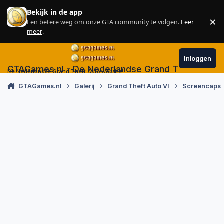
Skip to content
Bekijk in de app
×
Een betere weg om onze GTA community te volgen.
Leer
Sl
meer
.
Inloggen
GTAGames.nl - De Nederlandse Grand Theft Auto
De Nederlandse Grand Theft Auto website!
GTAGames.nl
Galerij
Grand Theft Auto VI
Screencaps