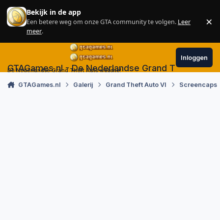
Skip to content
Bekijk in de app
×
Een betere weg om onze GTA community te volgen.
Leer
Sl
meer
.
Inloggen
GTAGames.nl - De Nederlandse Grand Theft Auto
De Nederlandse Grand Theft Auto website!
GTAGames.nl
Galerij
Grand Theft Auto VI
Screencaps