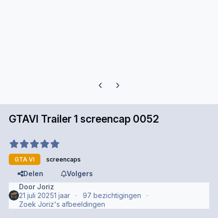
Previous carousel slide
Next carousel slide
GTAVI Trailer 1 screencap 0052
GTA VI
screencaps
Delen
Volgers
Door
Joriz
21 juli 2025
1 jaar
97 bezichtigingen
Zoek Joriz's afbeeldingen