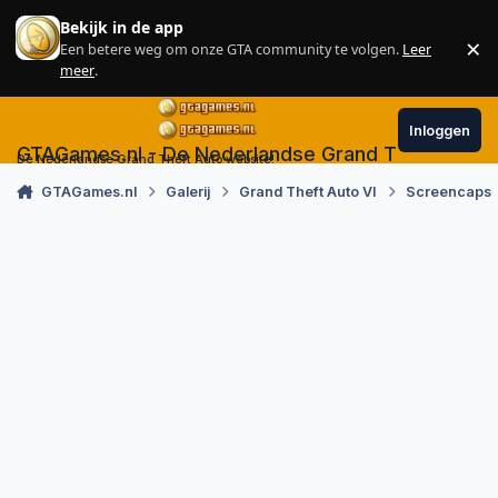
Skip to content
Bekijk in de app
×
Een betere weg om onze GTA community te volgen.
Leer
Sl
meer
.
Inloggen
GTAGames.nl - De Nederlandse Grand Theft Auto
De Nederlandse Grand Theft Auto website!
GTAGames.nl
Galerij
Grand Theft Auto VI
Screencaps