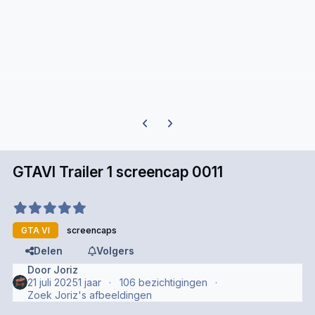
Previous carousel slide
Next carousel slide
GTAVI Trailer 1 screencap 0011
GTA VI
screencaps
Delen
Volgers
Door
Joriz
21 juli 2025
1 jaar
106 bezichtigingen
Zoek Joriz's afbeeldingen