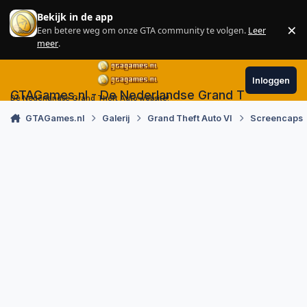
Skip to content
Bekijk in de app
×
Een betere weg om onze GTA community te volgen.
Leer
Sl
meer
.
Inloggen
GTAGames.nl - De Nederlandse Grand Theft Auto
De Nederlandse Grand Theft Auto website!
GTAGames.nl
Galerij
Grand Theft Auto VI
Screencaps