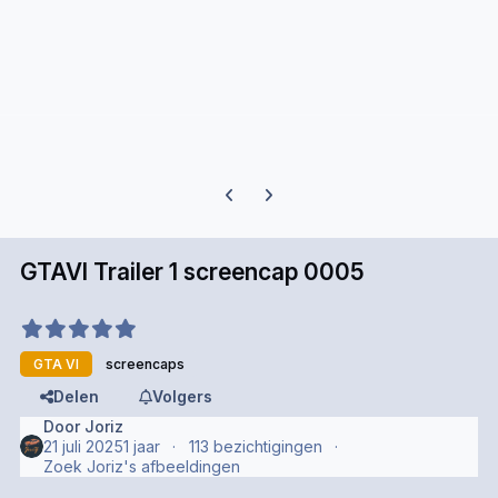
Previous carousel slide
Next carousel slide
GTAVI Trailer 1 screencap 0005
GTA VI
screencaps
Delen
Volgers
Door
Joriz
21 juli 2025
1 jaar
113 bezichtigingen
Zoek Joriz's afbeeldingen