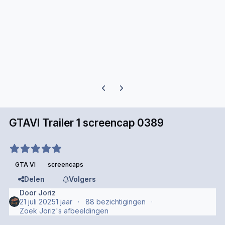
Previous carousel slide
Next carousel slide
GTAVI Trailer 1 screencap 0389
GTA VI
screencaps
Delen
Volgers
Door
Joriz
21 juli 2025
1 jaar
88 bezichtigingen
Zoek Joriz's afbeeldingen