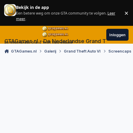
Skip to content
Bekijk in de app
×
Een betere weg om onze GTA community te volgen.
Leer
Sl
meer
.
Inloggen
GTAGames.nl - De Nederlandse Grand Theft Auto
De Nederlandse Grand Theft Auto website!
GTAGames.nl
Galerij
Grand Theft Auto VI
Screencaps