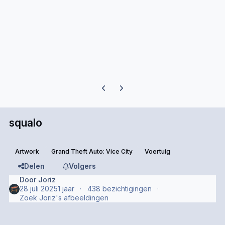
Previous carousel slide
Next carousel slide
squalo
Artwork
Grand Theft Auto: Vice City
Voertuig
Delen
Volgers
Door
Joriz
28 juli 2025
1 jaar
438 bezichtigingen
Zoek Joriz's afbeeldingen