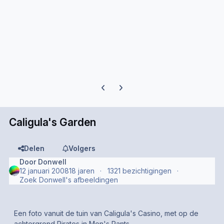
Previous carousel slide
Next carousel slide
Caligula's Garden
Delen
Volgers
Door
Donwell
12 januari 2008
18 jaren
1321 bezichtigingen
Zoek Donwell's afbeeldingen
Een foto vanuit de tuin van Caligula's Casino, met op de
achtergrond Pirates in Men's Pants.