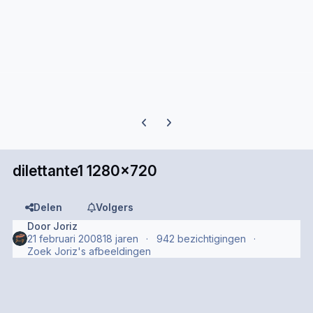
Previous carousel slide
Next carousel slide
dilettante1 1280x720
Delen
Volgers
Door
Joriz
21 februari 2008
18 jaren
942 bezichtigingen
Zoek Joriz's afbeeldingen