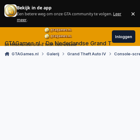
Skip to content
Bekijk in de app
×
Een betere weg om onze GTA community te volgen.
Leer
Sl
meer
.
Inloggen
GTAGames.nl - De Nederlandse Grand Theft Auto
De Nederlandse Grand Theft Auto website!
GTAGames.nl
Galerij
Grand Theft Auto IV
Console-scr