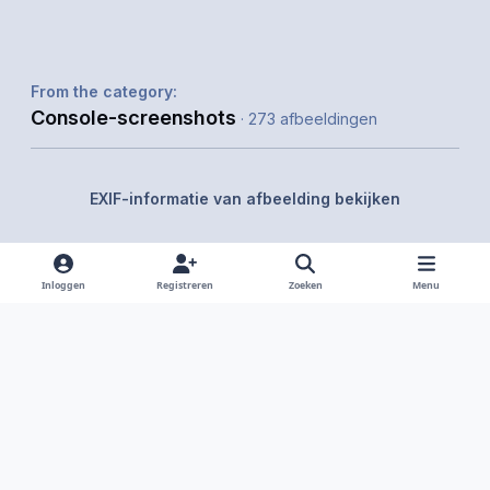
From the category:
Console-screenshots
· 273 afbeeldingen
EXIF-informatie van afbeelding bekijken
Inloggen
Registreren
Zoeken
Menu
Delen
Volgers
Light Mode
Dark Mode
System Preference
f
i
x
y
d
a
n
o
i
Taal
Privacy Policy
Contact
Cookies
RSS
c
s
u
s