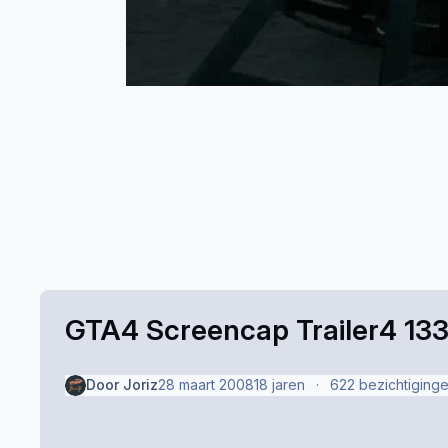
GTA4 Screencap Trailer4 133
Door
Joriz
28 maart 2008
18 jaren
622 bezichtiging