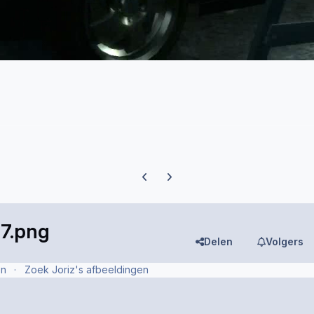
Previous carousel slide
Next carousel slide
7.png
Delen
Volgers
en
Zoek Joriz's afbeeldingen