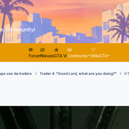
to Community!
Forum
Nieuws
GTA VI
Community
WikiGTA
ps van de trailers
Trailer 4: "Good Lord, what are you doing?"
GT