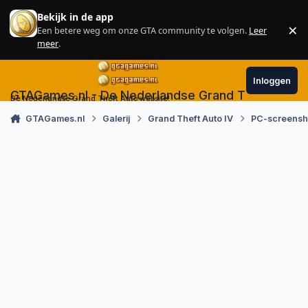
Skip to content
Bekijk in de app
×
Een betere weg om onze GTA community te volgen.
Leer
Sl
meer
.
Inloggen
GTAGames.nl - De Nederlandse Grand Theft Auto
De Nederlandse Grand Theft Auto website!
GTAGames.nl
Galerij
Grand Theft Auto IV
PC-screensh