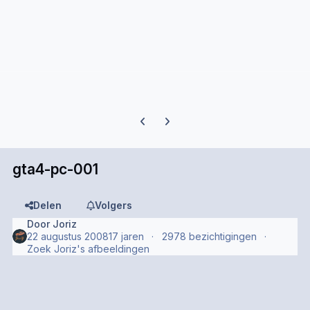
Previous carousel slide
Next carousel slide
gta4-pc-001
Delen
Volgers
Door
Joriz
22 augustus 2008
17 jaren
2978 bezichtigingen
Zoek Joriz's afbeeldingen