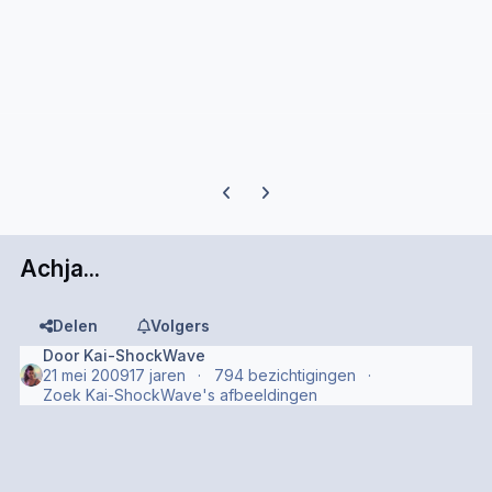
Previous carousel slide
Next carousel slide
Achja...
Delen
Volgers
Door
Kai-ShockWave
21 mei 2009
17 jaren
794 bezichtigingen
Zoek Kai-ShockWave's afbeeldingen