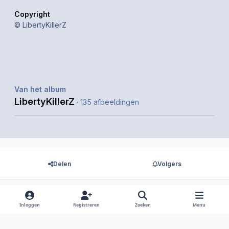
Copyright
© LibertyKillerZ
Van het album
LibertyKillerZ
· 135 afbeeldingen
Delen
Volgers
Inloggen
Registreren
Zoeken
Menu
Er zijn geen reacties om weer te geven.