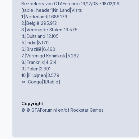
Bezoekers van GTAForum in 19/12/08 - 18/12/09:
[table=header]Nr.|Land|Visits
1.|Nederland|1.686.179
2.|België|295.912
3.|Verenigde Staten|19.575
4.|Duitsland|12.105
5.|Indië|8.170
6.|Brazilië|6.460
7.|Verenigd Koninkrijk|5.282
8.|Frankrijk|4.514
9.|Polen|3.801
10.|Filipijnen|3.579
∞.|Congo|1[/table]
Copyright
© © GTAForum.nl en/of Rockstar Games