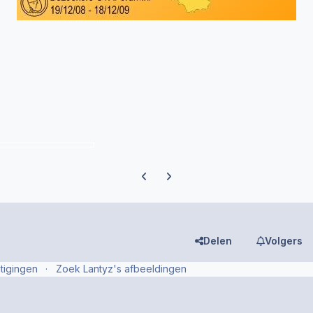
Previous carousel slide
Next carousel slide
Delen
Volgers
tigingen
Zoek Lantyz's afbeeldingen