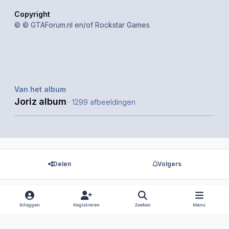
Copyright
© © GTAForum.nl en/of Rockstar Games
Van het album
Joriz album
· 1299 afbeeldingen
Delen
Volgers
Inloggen
Registreren
Zoeken
Menu
Er zijn geen reacties om weer te geven.