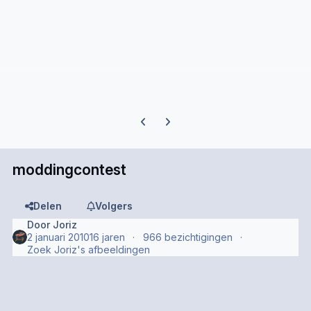
Previous carousel slide
Next carousel slide
moddingcontest
Delen
Volgers
Door
Joriz
2 januari 2010
16 jaren
966 bezichtigingen
Zoek Joriz's afbeeldingen