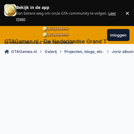
Skip to content
Bekijk in de app
×
Een betere weg om onze GTA community te volgen.
Leer
Sl
meer
.
Inloggen
GTAGames.nl - De Nederlandse Grand Theft Auto
De Nederlandse Grand Theft Auto website!
GTAGames.nl
Galerij
Projecten, blogs, etc.
Joriz album