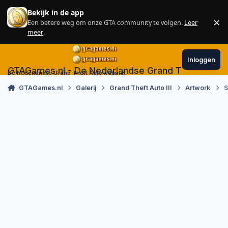
Skip to content
Bekijk in de app
×
Een betere weg om onze GTA community te volgen.
Leer
Sl
meer
.
Inloggen
GTAGames.nl - De Nederlandse Grand Theft Auto
De Nederlandse Grand Theft Auto website!
GTAGames.nl
Galerij
Grand Theft Auto III
Artwork
S