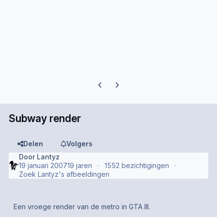
Previous carousel slide
Next carousel slide
Subway render
Delen
Volgers
Door
Lantyz
19 januari 2007
19 jaren
1552 bezichtigingen
Zoek Lantyz's afbeeldingen
Een vroege render van de metro in GTA III.