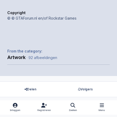
Copyright
© © GTAForum.nl en/of Rockstar Games
From the category:
Artwork
· 92 afbeeldingen
Delen
Volgers
Inloggen
Registreren
Zoeken
Menu
Er zijn geen reacties om weer te geven.