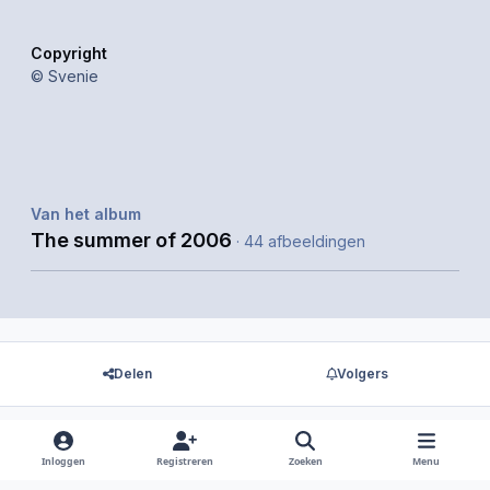
Copyright
© Svenie
Van het album
The summer of 2006
· 44 afbeeldingen
Delen
Volgers
Inloggen
Registreren
Zoeken
Menu
Er zijn geen reacties om weer te geven.