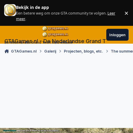
Skip to content
Bekijk in de app
×
Een betere weg om onze GTA community te volgen.
Leer
Sl
meer
.
Inloggen
GTAGames.nl - De Nederlandse Grand Theft Auto
De Nederlandse Grand Theft Auto website!
GTAGames.nl
Galerij
Projecten, blogs, etc.
The summer