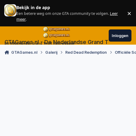
Skip to content
Bekijk in de app
×
Een betere weg om onze GTA community te volgen.
Leer
Sl
meer
.
Inloggen
GTAGames.nl - De Nederlandse Grand Theft Auto
De Nederlandse Grand Theft Auto website!
GTAGames.nl
Galerij
Red Dead Redemption
Officiële 