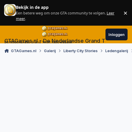
Skip to content
Bekijk in de app
×
Een betere weg om onze GTA community te volgen.
Leer
Sl
meer
.
Inloggen
GTAGames.nl - De Nederlandse Grand Theft Auto
De Nederlandse Grand Theft Auto website!
GTAGames.nl
Galerij
Liberty City Stories
Ledengalerij