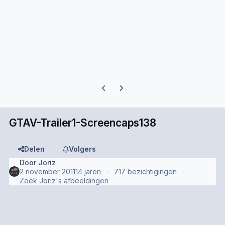
Previous carousel slide
Next carousel slide
GTAV-Trailer1-Screencaps138
Delen
Volgers
Door
Joriz
2 november 2011
14 jaren
717 bezichtigingen
Zoek Joriz's afbeeldingen