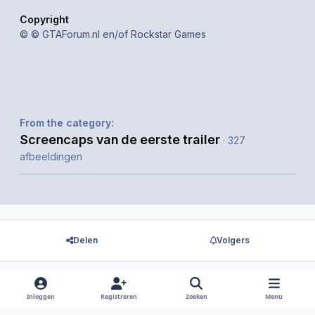
Copyright
© © GTAForum.nl en/of Rockstar Games
From the category:
Screencaps van de eerste trailer
· 327
afbeeldingen
Delen
Volgers
Inloggen
Registreren
Zoeken
Menu
Er zijn geen reacties om weer te geven.