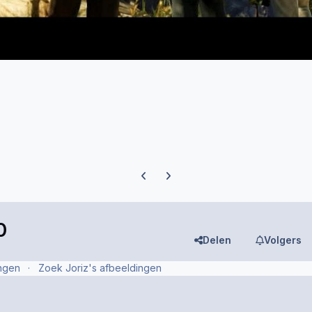
Previous carousel slide
Next carousel slide
0
Delen
Volgers
ingen
Zoek Joriz's afbeeldingen