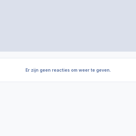
Er zijn geen reacties om weer te geven.
aps
Screencaps van de eerste trailer
GTAV-Trailer1-Screencaps