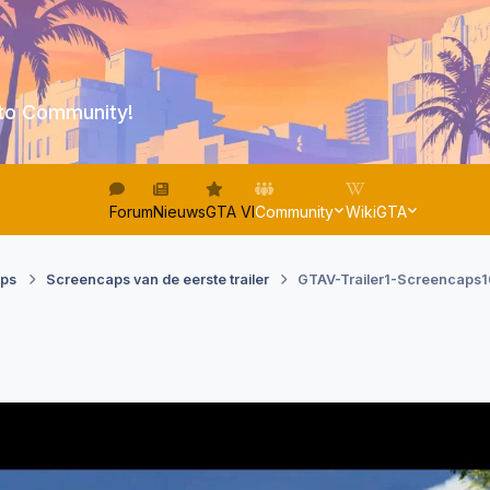
to Community!
Forum
Nieuws
GTA VI
Community
WikiGTA
aps
Screencaps van de eerste trailer
GTAV-Trailer1-Screencaps