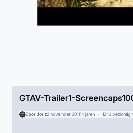
GTAV-Trailer1-Screencaps10
Door
Joriz
2 november 2011
14 jaren
1243 bezichtig