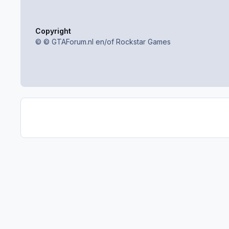
Copyright
© © GTAForum.nl en/of Rockstar Games
GTAGames.nl
Galerij
Grand Theft Auto V
Screenc
Light Mode
Dark Mode
System Preference