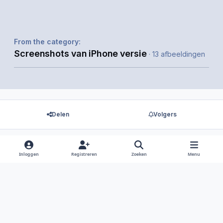
From the category:
Screenshots van iPhone versie
· 13 afbeeldingen
Delen
Volgers
Inloggen
Registreren
Zoeken
Menu
Er zijn geen reacties om weer te geven.
Light Mode
Dark Mode
System Preference
f
i
x
y
d