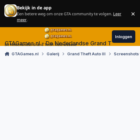
Skip to content
Bekijk in de app
×
Een betere weg om onze GTA community te volgen.
Leer
Sl
meer
.
Inloggen
GTAGames.nl - De Nederlandse Grand Theft Auto
De Nederlandse Grand Theft Auto website!
GTAGames.nl
Galerij
Grand Theft Auto III
Screenshots 