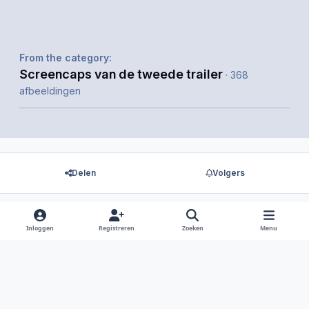
From the category:
Screencaps van de tweede trailer
· 368
afbeeldingen
Delen
Volgers
Inloggen
Registreren
Zoeken
Menu
Er zijn geen reacties om weer te geven.