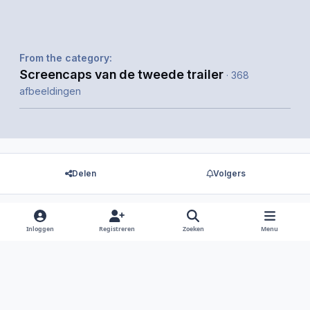
From the category:
Screencaps van de tweede trailer
· 368
afbeeldingen
Delen
Volgers
Inloggen
Registreren
Zoeken
Menu
Er zijn geen reacties om weer te geven.