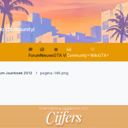
to Community!
Forum
Nieuws
GTA VI
Community
WikiGTA
um Jaarboek 2012
pagina-146.png