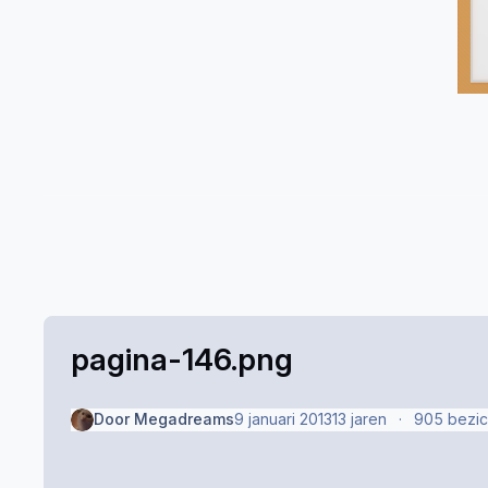
pagina-146.png
Door
Megadreams
9 januari 2013
13 jaren
905 bezic