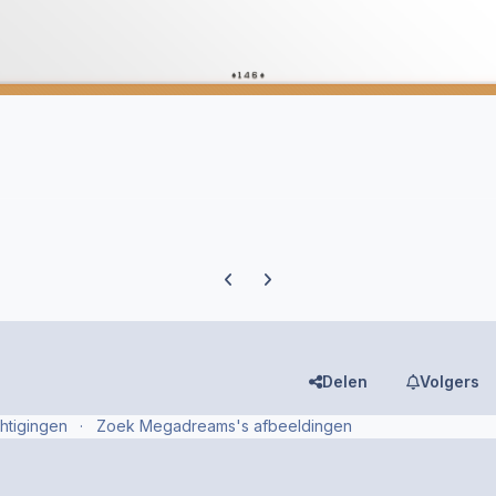
Previous carousel slide
Next carousel slide
Delen
Volgers
htigingen
Zoek Megadreams's afbeeldingen