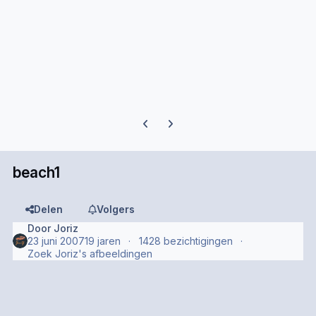
Previous carousel slide
Next carousel slide
beach1
Delen
Volgers
Door
Joriz
23 juni 2007
19 jaren
1428 bezichtigingen
Zoek Joriz's afbeeldingen