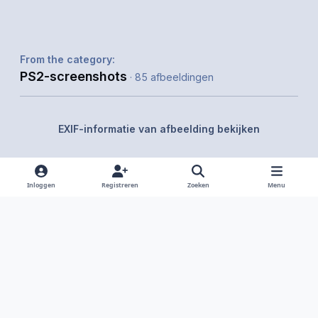
From the category:
PS2-screenshots
· 85 afbeeldingen
EXIF-informatie van afbeelding bekijken
Inloggen
Registreren
Zoeken
Menu
Delen
Volgers
Light Mode
Dark Mode
System Preference
f
i
x
y
d
a
n
o
i
Taal
Privacy Policy
Contact
Cookies
RSS
c
s
u
s