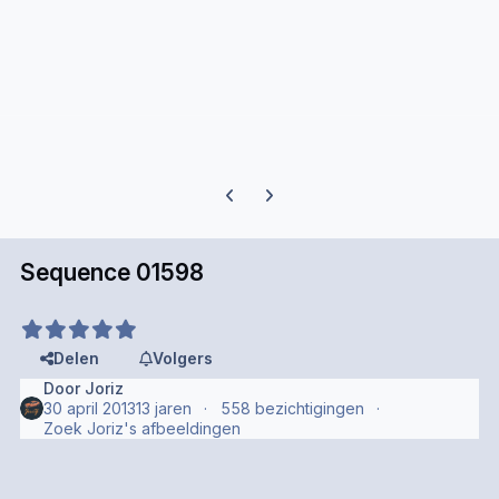
Previous carousel slide
Next carousel slide
Sequence 01598
Delen
Volgers
Door
Joriz
30 april 2013
13 jaren
558 bezichtigingen
Zoek Joriz's afbeeldingen