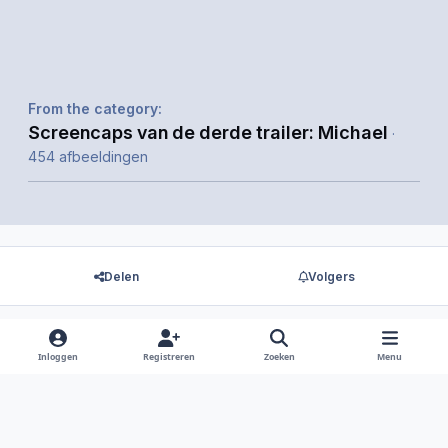
From the category:
Screencaps van de derde trailer: Michael
·
454 afbeeldingen
Delen
Volgers
Inloggen
Registreren
Zoeken
Menu
Er zijn geen reacties om weer te geven.