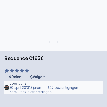
Previous carousel slide
Next carousel slide
Sequence 01656
Delen
Volgers
Door
Joriz
30 april 2013
13 jaren
847 bezichtigingen
Zoek Joriz's afbeeldingen