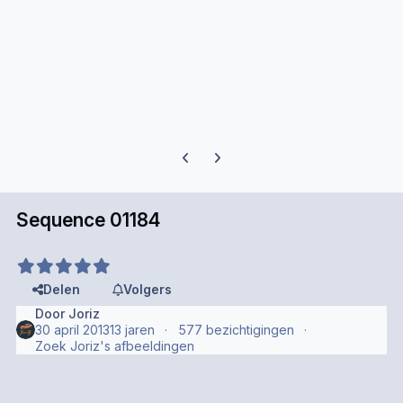
Previous carousel slide
Next carousel slide
Sequence 01184
Delen
Volgers
Door
Joriz
30 april 2013
13 jaren
577 bezichtigingen
Zoek Joriz's afbeeldingen