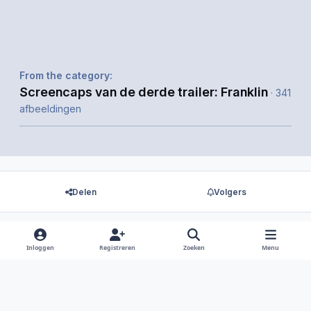
From the category:
Screencaps van de derde trailer: Franklin
· 341
afbeeldingen
Delen
Volgers
Inloggen
Registreren
Zoeken
Menu
Er zijn geen reacties om weer te geven.