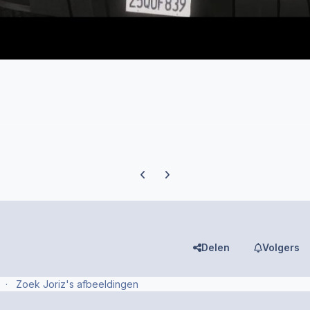
Previous carousel slide
Next carousel slide
Delen
Volgers
Zoek Joriz's afbeeldingen