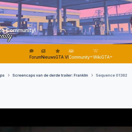
to Community!
unity
Forum
Nieuws
GTA VI
Community
WikiGTA
aps
Screencaps van de derde trailer: Franklin
Sequence 01362