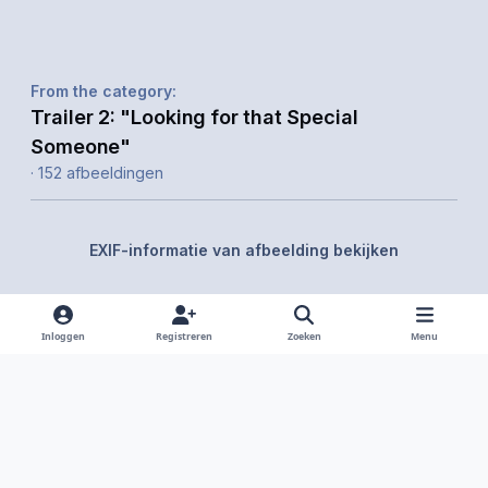
From the category:
Trailer 2: "Looking for that Special
Someone"
· 152 afbeeldingen
EXIF-informatie van afbeelding bekijken
Inloggen
Registreren
Zoeken
Menu
Delen
Volgers
Light Mode
Dark Mode
System Preference
f
i
x
y
d