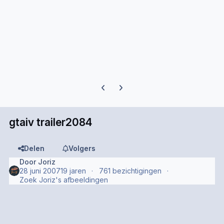
Previous carousel slide
Next carousel slide
gtaiv trailer2084
Delen
Volgers
Door
Joriz
28 juni 2007
19 jaren
761 bezichtigingen
Zoek Joriz's afbeeldingen