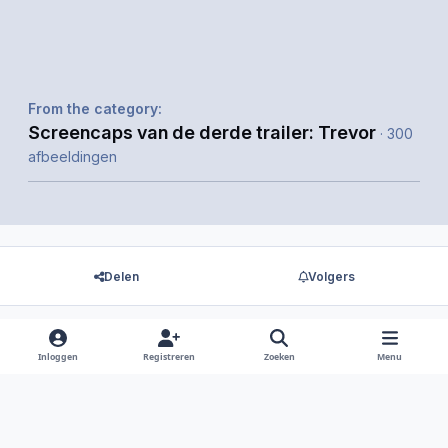
From the category:
Screencaps van de derde trailer: Trevor
· 300
afbeeldingen
Delen
Volgers
Inloggen
Registreren
Zoeken
Menu
Er zijn geen reacties om weer te geven.