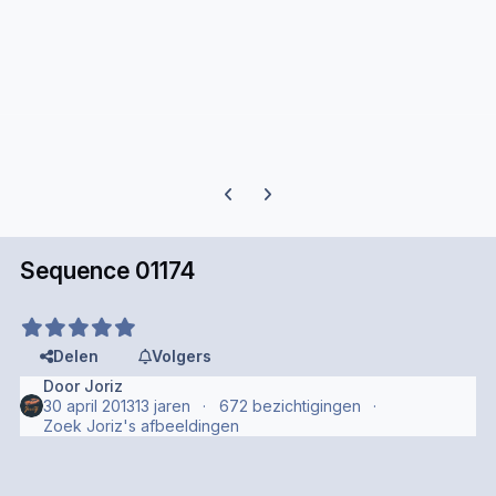
Previous carousel slide
Next carousel slide
Sequence 01174
Delen
Volgers
Door
Joriz
30 april 2013
13 jaren
672 bezichtigingen
Zoek Joriz's afbeeldingen