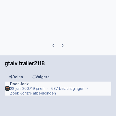
Previous carousel slide
Next carousel slide
gtaiv trailer2118
Delen
Volgers
Door
Joriz
28 juni 2007
19 jaren
637 bezichtigingen
Zoek Joriz's afbeeldingen